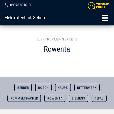
09978 801610
Elektrotechnik Scherr
ELEKTROKLEINGERAETE
Rowenta
BEURER
BOSCH
KRUPS
RITTERWERK
ROMMELSBACHER
ROWENTA
SIEMENS
TEFAL