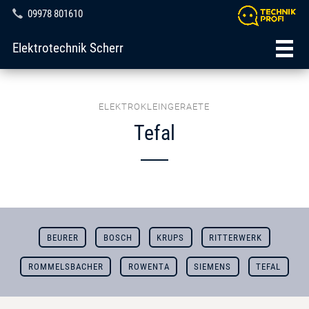
09978 801610
Elektrotechnik Scherr
ELEKTROKLEINGERAETE
Tefal
BEURER
BOSCH
KRUPS
RITTERWERK
ROMMELSBACHER
ROWENTA
SIEMENS
TEFAL